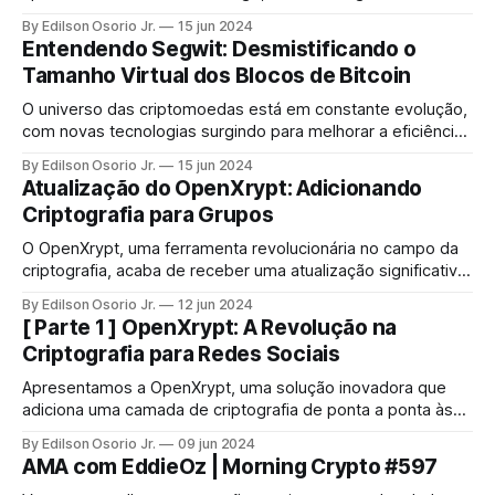
história dessa notável resiliência, focando nos dois únicos
By Edilson Osorio Jr.
15 jun 2024
períodos em que a rede ficou fora do ar: em 2010 e em
Entendendo Segwit: Desmistificando o
2013.
Tamanho Virtual dos Blocos de Bitcoin
O universo das criptomoedas está em constante evolução,
com novas tecnologias surgindo para melhorar a eficiência
e a segurança das transações. Uma dessas inovações é o
By Edilson Osorio Jr.
15 jun 2024
Segwit (Segregated Witness), uma atualização fundamental
Atualização do OpenXrypt: Adicionando
na rede Bitcoin que trouxe mudanças significativas
Criptografia para Grupos
O OpenXrypt, uma ferramenta revolucionária no campo da
criptografia, acaba de receber uma atualização significativa:
a adição de criptografia para grupos.
By Edilson Osorio Jr.
12 jun 2024
[ Parte 1 ] OpenXrypt: A Revolução na
Criptografia para Redes Sociais
Apresentamos a OpenXrypt, uma solução inovadora que
adiciona uma camada de criptografia de ponta a ponta às
nossas comunicações no Twitter e no WhatsApp Web,
By Edilson Osorio Jr.
09 jun 2024
garantindo que apenas você e seu destinatário tenham
AMA com EddieOz | Morning Crypto #597
acesso às mensagens trocadas.