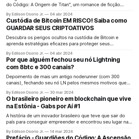
do Código: A Origem de Titan", um romance de ficção
científica onde o ciberespaço se torna o campo de batalha
By Edilson Osorio Jr.
04 abr 2024
final para o destino da humanidade.
Custódia de Bitcoin EM RISCO! Saiba como
GUARDAR SEUS CRIPTOATIVOS
Descubra os perigos ocultos na custódia de Bitcoin e
aprenda estratégias eficazes para proteger seus
criptoativos. Este vídeo revela técnicas de armazenamento
By Edilson Osorio Jr.
04 abr 2024
seguro e oferece dicas indispensáveis para garantir a
Por que alguém fechou seu nó Lightning
segurança dos seus investimentos em criptomoedas.
com 8btc e 300 canais?
Depoimento de mais um antigo noderunner (com 300
canais), fechando seu nó LN pelos mesmos motivos que
eu falo há tempos. Sem dedicação constante, contínua e
By Edilson Osorio Jr.
30 mar 2024
trabalho profissional, não há como cobrir os custos e os
O brasileiro pioneiro em blockchain que vive
riscos de perder seus bitcoins.
na Estônia - Gabs por Aí #1
A história de um inovador brasileiro que teve que sair do
país para conseguir empreender e encontrou seu lugar na
Estônia, um país do leste europeu.
By Edilson Osorio Jr.
14 mar 2024
Prefácio - Guardiões do Código: A Ascensão