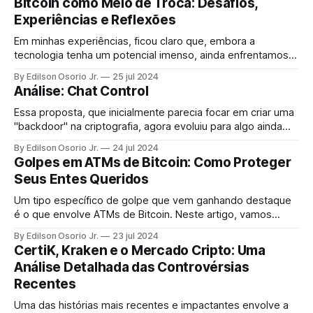
Bitcoin como Meio de Troca: Desafios,
continuam existindo. Por Fapito.
Experiências e Reflexões
Em minhas experiências, ficou claro que, embora a
tecnologia tenha um potencial imenso, ainda enfrentamos
desafios significativos na sua usabilidade cotidiana. Vamos
By Edilson Osorio Jr.
25 jul 2024
explorar essas nuances com base em algumas histórias e
Análise: Chat Control
reflexões pessoais.
Essa proposta, que inicialmente parecia focar em criar uma
"backdoor" na criptografia, agora evoluiu para algo ainda
mais polêmico: a moderação de mensagens antes que elas
By Edilson Osorio Jr.
24 jul 2024
sejam criptografadas e enviadas.
Golpes em ATMs de Bitcoin: Como Proteger
Seus Entes Queridos
Um tipo específico de golpe que vem ganhando destaque
é o que envolve ATMs de Bitcoin. Neste artigo, vamos
explorar esses golpes, como eles operam e, mais
By Edilson Osorio Jr.
23 jul 2024
importante, como proteger seus entes queridos
CertiK, Kraken e o Mercado Cripto: Uma
Análise Detalhada das Controvérsias
Recentes
Uma das histórias mais recentes e impactantes envolve a