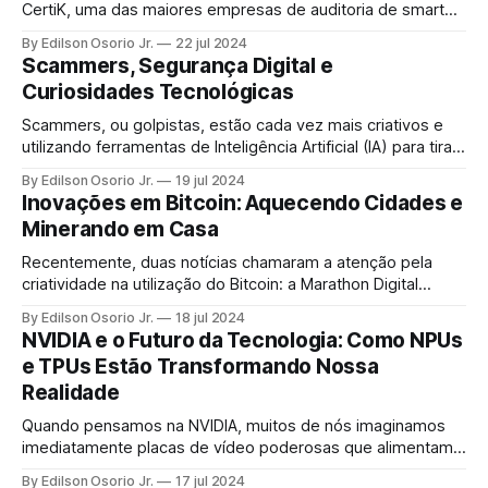
CertiK, uma das maiores empresas de auditoria de smart
contracts, e a Kraken, uma das principais exchanges de
By Edilson Osorio Jr.
22 jul 2024
criptomoedas do mundo.
Scammers, Segurança Digital e
Curiosidades Tecnológicas
Scammers, ou golpistas, estão cada vez mais criativos e
utilizando ferramentas de Inteligência Artificial (IA) para tirar
dinheiro de pessoas desavisadas.
By Edilson Osorio Jr.
19 jul 2024
Inovações em Bitcoin: Aquecendo Cidades e
Minerando em Casa
Recentemente, duas notícias chamaram a atenção pela
criatividade na utilização do Bitcoin: a Marathon Digital
Holdings utilizando o calor gerado pela mineração para
By Edilson Osorio Jr.
18 jul 2024
aquecer uma cidade na Finlândia e a comercialização de um
NVIDIA e o Futuro da Tecnologia: Como NPUs
aquecedor doméstico que também minera Bitcoin.
e TPUs Estão Transformando Nossa
Realidade
Quando pensamos na NVIDIA, muitos de nós imaginamos
imediatamente placas de vídeo poderosas que alimentam
os jogos mais exigentes. No entanto, essa empresa vai
By Edilson Osorio Jr.
17 jul 2024