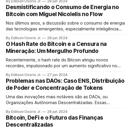
By Edilson Osorio Jr.
28 jun 2024
Desmistificando o Consumo de Energia no
Bitcoin com Miguel Nicolelis no Flow
Nos últimos anos, a discussão sobre o consumo de energia
das tecnologias emergentes, especialmente inteligência
artificial (IA) e Bitcoin, tem ganhado destaque. Um dos
By Edilson Osorio Jr.
28 jun 2024
pontos mais controversos foi levantado pelo renomado
O Hash Rate do Bitcoin e a Censura na
neurocientista Miguel Nicolelis.
Mineração: Um Mergulho Profundo
Recentemente, o hash rate do Bitcoin atingiu novos
recordes, impulsionado por um aumento significativo no
número de mineradores que entram na rede. Mas o que
By Edilson Osorio Jr.
27 jun 2024
exatamente é o hash rate e por que ele é tão importante?
Problemas nas DAOs: Caso ENS, Distribuição
de Poder e Concentração de Tokens
Uma das inovações mais notáveis são as DAOs, ou
Organizações Autônomas Descentralizadas. Essas
entidades prometem um modelo de governança
By Edilson Osorio Jr.
26 jun 2024
transparente, sem a necessidade de uma autoridade
Bitcoin, DeFi e o Futuro das Finanças
central. No entanto, a prática tem mostrado que a teoria é
Descentralizadas
bem mais fácil do que a execução.