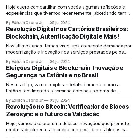
Hoje quero compartilhar com vocês algumas reflexões e
experiências que tivemos recentemente, abordando temas
cruciais como inovação, blockchain, privacidade e
By Edilson Osorio Jr.
05 jul 2024
segurança de dados.
Revolução Digital nos Cartórios Brasileiros:
Blockchain, Autenticação Digital e Mais!
Nos últimos anos, temos visto uma crescente demanda por
modernização e inovação nos serviços prestados pelos
cartórios brasileiros.
By Edilson Osorio Jr.
04 jul 2024
Eleições Digitais e Blockchain: Inovação e
Segurança na Estônia e no Brasil
Neste artigo, vamos explorar detalhadamente como a
Estônia tem liderado o caminho com seu sistema de
votação digital e como a tecnologia blockchain pode ser
By Edilson Osorio Jr.
03 jul 2024
um divisor de águas para a segurança e transparência nas
Revolução no Bitcoin: Verificador de Blocos
eleições.
Zerosync e o Futuro da Validação
Hoje, vamos explorar uma dessas inovações que promete
mudar radicalmente a maneira como validamos blocos na
blockchain do Bitcoin: o verificador de blocos zerosync.org.