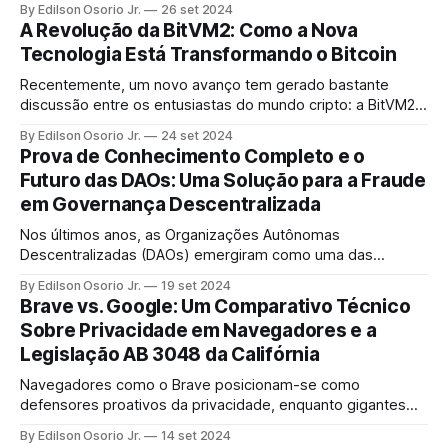
By Edilson Osorio Jr.
26 set 2024
A Revolução da BitVM2: Como a Nova
Tecnologia Está Transformando o Bitcoin
Recentemente, um novo avanço tem gerado bastante
discussão entre os entusiastas do mundo cripto: a BitVM2.
Desenvolvida por Robin Linus, essa inovação promete
By Edilson Osorio Jr.
24 set 2024
transformar a maneira como as transações são
Prova de Conhecimento Completo e o
processadas e verificadas no ecossistema do Bitcoin.
Futuro das DAOs: Uma Solução para a Fraude
em Governança Descentralizada
Nos últimos anos, as Organizações Autônomas
Descentralizadas (DAOs) emergiram como uma das
inovações mais significativas no ecossistema das
By Edilson Osorio Jr.
19 set 2024
criptomoedas e da tecnologia blockchain. Mas elas
Brave vs. Google: Um Comparativo Técnico
enfrentam muitos problemas com fraude e manipulação
Sobre Privacidade em Navegadores e a
nos votos.
Legislação AB 3048 da Califórnia
Navegadores como o Brave posicionam-se como
defensores proativos da privacidade, enquanto gigantes
como o Google enfrentam desafios para alinhar seus
By Edilson Osorio Jr.
14 set 2024
modelos de negócio com essas novas diretrizes.