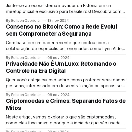
Junte-se ao ecossistema inovador da Estônia em um
meetup oficial e exclusivo para brasileiros! Descubra como
o país se tornou referência em empreendedorismo digital e
By Edilson Osorio Jr.
13 nov 2024
saiba como expandir seu negócio para o mercado europeu
Consenso no Bitcoin: Como a Rede Evolui
com o e-Residency e Startup Estonia.
sem Comprometer a Segurança
Com base em um paper recente que contou com a
colaboração de especialistas renomados como Lynn Alden,
Steve Lee e Ren Crypto Fish, discutimos em profundidade
By Edilson Osorio Jr.
08 nov 2024
como Consenso do Bitcoin é construído, os principais
Privacidade Não É Um Luxo: Retomando o
riscos e as complexas dinâmicas de atualização do
Controle na Era Digital
protocolo.
Quer você esteja curioso sobre como proteger seus dados
pessoais, interessado em descentralização ou apenas se
perguntando como se manter seguro online, o podcast The
By Edilson Osorio Jr.
08 nov 2024
Neural Network está aqui para ajudar a entender tudo isso.
Criptomoedas e Crimes: Separando Fatos de
Mitos
Neste artigo, vamos explorar o que são criptomoedas,
como elas funcionam e por que a ideia de que são usadas
apenas para atividades ilegais é um mito.
By Edilson Osorio Jr.
30 out 2024