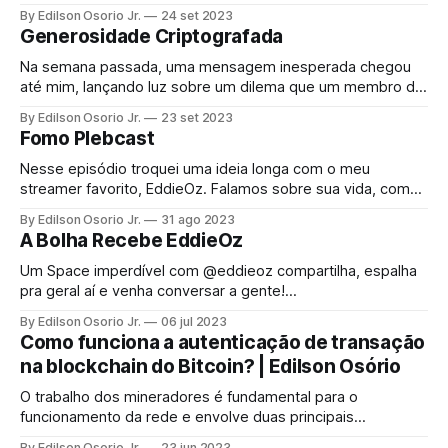
conectadas à rede principal. Isso soa como música para os
By Edilson Osorio Jr.
24 set 2023
ouvidos de quem quer ver o Bitcoin evoluir, certo? Vamos
Generosidade Criptografada
explorar os prós e contras dessa tecnologia.
Na semana passada, uma mensagem inesperada chegou
até mim, lançando luz sobre um dilema que um membro da
comunidade estava enfrentando com sua hardware wallet.
By Edilson Osorio Jr.
23 set 2023
A mensagem carregava um tom de esperança renovada,
Fomo Plebcast
uma chance de resgatar algo que parecia
irremediavelmente perdido.
Nesse episódio troquei uma ideia longa com o meu
streamer favorito, EddieOz. Falamos sobre sua vida, como
ele conheceu a esposa, a história da OriginalMy, como
By Edilson Osorio Jr.
31 ago 2023
começou a programar e mais um monte de coisas. obs: O
A Bolha Recebe EddieOz
nome do episódio é uma referência ao programa do Eddie,
Morning Crypto e
Um Space imperdível com @eddieoz compartilha, espalha
pra geral aí e venha conversar a gente!
https://t.co/Lm3BVZk1Q2 — Jeff - 80 IQ PLEB
By Edilson Osorio Jr.
06 jul 2023
(@Jeff_Planeta) July 5, 2023 Neste spaces falamos um
Como funciona a autenticação de transação
pouco sobre a minha jornada e sobre plataformas que
na blockchain do Bitcoin? | Edilson Osório
ajudam a preservar a liberdade
O trabalho dos mineradores é fundamental para o
funcionamento da rede e envolve duas principais
atividades: a criação de novos blocos e a verificação das
By Edilson Osorio Jr.
23 jun 2023