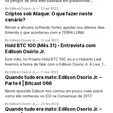
os perigos de uma web baseada em plataformas
centralizadas e as possibilidades que temos de construir
By Edilson Osorio Jr.
23 jun 2022
um novo caminho com soberania sobre dados e identidade
Criptos sob Ataque: O que fazer neste
na internet.
cenário?
Bitcoin e altcoins sofrendo fortes quedas nos últimos dias.
Entenda o que aconteceu com a TERRA LUNA!
By Edilson Osorio Jr.
12 mai 2022
Hold BTC 100 (Mês 31) - Entrevista com
Edilson Osório Jr.
Este mês, no Projeto Hold BTC 100, eu e o Huberto Leal
tivemos a honra de falar com o Edilson Osorio Jr. A Live, foi
gravada dia 9/05, por causa dos fusos horários.
By Edilson Osorio Jr.
11 mai 2022
Quando tudo era mato: Edilson Osorio Jr. –
Parte II | Bitcast 066
Neste episódio Edilson nos contou um pouco mais sobre
como ele conheceu os ICO na Consensus de 2017.
By Edilson Osorio Jr.
23 fev 2022
Quando tudo era mato: Edilson Osorio Jr. –