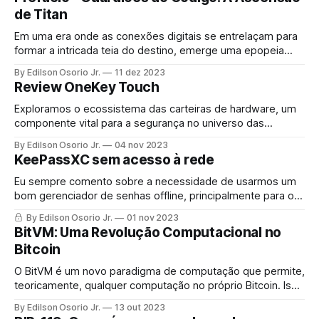
de Titan
Em uma era onde as conexões digitais se entrelaçam para
formar a intricada teia do destino, emerge uma epopeia
épica, ecoando os embates atemporais entre luz e trevas,
By Edilson Osorio Jr.
11 dez 2023
liberdade e dominação, e a eterna luta para manter o
Review OneKey Touch
equilíbrio e a ordem em um panorama tecnológico em
rápida evolução.
Exploramos o ecossistema das carteiras de hardware, um
componente vital para a segurança no universo das
criptomoedas. Desde o unboxing da elegante OneKey
By Edilson Osorio Jr.
04 nov 2023
Touch até as complexidades da segurança de chaves
KeePassXC sem acesso à rede
privadas e recuperação de wallets, cobrimos tudo o que
você precisa saber.
Eu sempre comento sobre a necessidade de usarmos um
bom gerenciador de senhas offline, principalmente para os
serviços mais críticos. Tenho utilizado o KeePassXC de
By Edilson Osorio Jr.
01 nov 2023
modo offline localmente, utilizando o snap no linux, ou o
BitVM: Uma Revolução Computacional no
sandbox no MacOS.
Bitcoin
O BitVM é um novo paradigma de computação que permite,
teoricamente, qualquer computação no próprio Bitcoin. Isso
pode abrir portas para contratos inteligentes mais
By Edilson Osorio Jr.
13 out 2023
complexos, aplicações descentralizadas e outras