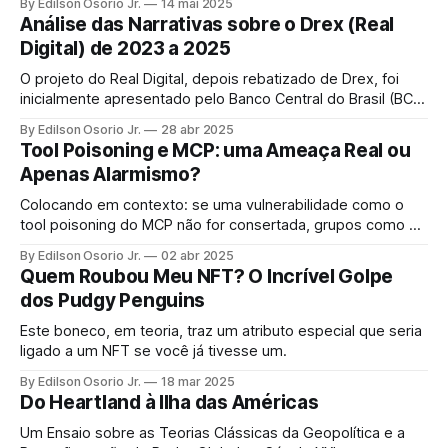
By Edilson Osorio Jr.
14 mai 2025
deve continuar evoluindo tecnicamente para preservar sua
Análise das Narrativas sobre o Drex (Real
natureza descentralizada e resistente à censura
Digital) de 2023 a 2025
O projeto do Real Digital, depois rebatizado de Drex, foi
inicialmente apresentado pelo Banco Central do Brasil (BCB)
como a versão digital do real — ou seja, uma moeda digital
By Edilson Osorio Jr.
28 abr 2025
de banco central (CBDC)
Tool Poisoning e MCP: uma Ameaça Real ou
Apenas Alarmismo?
Colocando em contexto: se uma vulnerabilidade como o
tool poisoning do MCP não for consertada, grupos como o
Lazarus certamente tentariam explorá-la.
By Edilson Osorio Jr.
02 abr 2025
Quem Roubou Meu NFT? O Incrível Golpe
dos Pudgy Penguins
Este boneco, em teoria, traz um atributo especial que seria
ligado a um NFT se você já tivesse um.
By Edilson Osorio Jr.
18 mar 2025
Do Heartland à Ilha das Américas
Um Ensaio sobre as Teorias Clássicas da Geopolítica e a