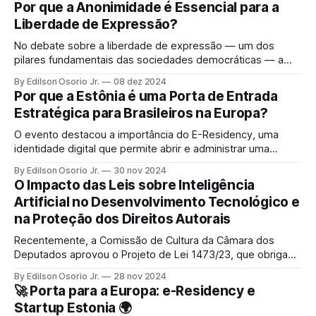
Por que a Anonimidade é Essencial para a
Liberdade de Expressão?
No debate sobre a liberdade de expressão — um dos
pilares fundamentais das sociedades democráticas — a
anonimidade muitas vezes aparece como um elemento
By Edilson Osorio Jr.
08 dez 2024
controverso.
Por que a Estônia é uma Porta de Entrada
Estratégica para Brasileiros na Europa?
O evento destacou a importância do E-Residency, uma
identidade digital que permite abrir e administrar uma
empresa na Estônia de qualquer lugar do mundo. Mas isso
By Edilson Osorio Jr.
30 nov 2024
é só o começo. Vamos explorar o que faz da Estônia um
O Impacto das Leis sobre Inteligência
ponto de destaque no cenário europeu.
Artificial no Desenvolvimento Tecnológico e
na Proteção dos Direitos Autorais
Recentemente, a Comissão de Cultura da Câmara dos
Deputados aprovou o Projeto de Lei 1473/23, que obriga
empresas de IA a disponibilizarem ferramentas para que
By Edilson Osorio Jr.
28 nov 2024
autores possam restringir o uso de seus conteúdos pelos
🚀 Porta para a Europa: e-Residency e
algoritmos.
Startup Estonia 🌍