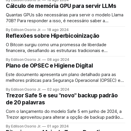
GPU para rodar o Llama 3.1 405B.
Cálculo de memória GPU para servir LLMs
Quantas GPUs são necessárias para servir o modelo Llama
70B? Para responder a isso, é necessário saber a
quantidade de memória GPU exigida pelo modelo de
By Edilson Osorio Jr.
18 ago 2024
linguagem.
Reflexões sobre Hiperbicoinização
O Bitcoin surgiu como uma promessa de liberdade
financeira, desafiando as estruturas tradicionais e
centralizadas dos governos e instituições financeiras.
By Edilson Osorio Jr.
08 ago 2024
Desde sua criação, muitos entusiastas acreditaram no
Plano de OPSEC e Higiene Digital
potencial revolucionário dessa criptomoeda.
Este documento apresenta um plano detalhado para as
melhores práticas para Segurança Operacional (OPSEC) e
Higiene Digital, com foco na segurança online geral e na
By Edilson Osorio Jr.
02 ago 2024
segurança de criptomoedas. É projetado para usuários de
Trezor Safe 5 e seu "novo" backup padrão
todos os níveis de experiência e inclui estratégias básicas
de 20 palavras
e avançadas.
Com o lançamento do modelo Safe 5 em junho de 2024, a
Trezor aproveitou para alterar a opção de backup padrão
na criação de carteiras, que antes era de 12 palavras para
By Edilson Osorio Jr.
01 ago 2024
20 palavras. As opções de 12 ou 24 palavras (BIP39)