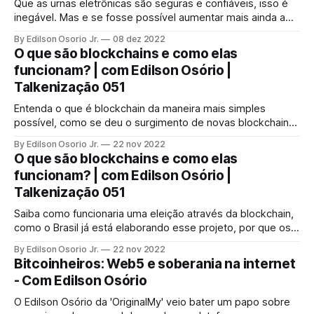
Que as urnas eletrônicas são seguras e confiáveis, isso é
inegável. Mas e se fosse possível aumentar mais ainda a
segurança e a confiabilidade em uma eleição?
By Edilson Osorio Jr.
08 dez 2022
O que são blockchains e como elas
funcionam? | com Edilson Osório |
Talkenização 051
Entenda o que é blockchain da maneira mais simples
possível, como se deu o surgimento de novas blockchains
a partir daquela usada para o Bitcoin, quais as diferenças
By Edilson Osorio Jr.
22 nov 2022
entre elas e a importância da descentralização.
O que são blockchains e como elas
funcionam? | com Edilson Osório |
Talkenização 051
Saiba como funcionaria uma eleição através da blockchain,
como o Brasil já está elaborando esse projeto, por que os
cartórios já estão olhando para essa tecnologia e milhares
By Edilson Osorio Jr.
22 nov 2022
de outras aplicações
Bitcoinheiros: Web5 e soberania na internet
- Com Edilson Osório
O Edilson Osório da 'OriginalMy' veio bater um papo sobre