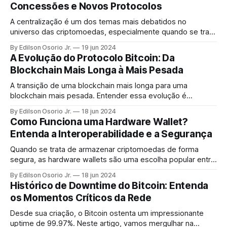
Concessões e Novos Protocolos
A centralização é um dos temas mais debatidos no
universo das criptomoedas, especialmente quando se trata
da Lightning Network e de outras redes associadas ao
By Edilson Osorio Jr.
19 jun 2024
Bitcoin, como o Taro.
A Evolução do Protocolo Bitcoin: Da
Blockchain Mais Longa à Mais Pesada
A transição de uma blockchain mais longa para uma
blockchain mais pesada. Entender essa evolução é
fundamental para qualquer entusiasta de criptomoedas,
By Edilson Osorio Jr.
18 jun 2024
seja você um iniciante ou um veterano no mundo do Bitcoin.
Como Funciona uma Hardware Wallet?
Entenda a Interoperabilidade e a Segurança
Quando se trata de armazenar criptomoedas de forma
segura, as hardware wallets são uma escolha popular entre
entusiastas e investidores. Mas como exatamente essas
By Edilson Osorio Jr.
18 jun 2024
carteiras funcionam?
Histórico de Downtime do Bitcoin: Entenda
os Momentos Críticos da Rede
Desde sua criação, o Bitcoin ostenta um impressionante
uptime de 99.97%. Neste artigo, vamos mergulhar na