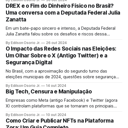
DREX e o Fim do Dinheiro Físico no Brasil?
Uma conversa com a Deputada Federal Julia
Zanatta
Em um bate-papo sincero e intenso, a Deputada Federal
Julia Zanatta falou sobre os desafios e riscos dessa
transição para o digital, abordando também seu Projeto de
By Edilson Osorio Jr.
26 out 2024
Lei N.º 3.341/2024, que visa impedir a extinção do papel
O Impacto das Redes Sociais nas Eleições:
moeda.
Um Olhar Sobre o X (Antigo Twitter) e a
Segurança Digital
No Brasil, com a aproximação do segundo turno das
eleições municipais de 2024, questões sobre segurança
digital e o papel das redes sociais no processo eleitoral
By Edilson Osorio Jr.
14 out 2024
tornaram-se tópicos centrais.
Big Tech, Censura e Manipulação
Empresas como Meta (antigo Facebook) e Twitter (agora
X) controlam plataformas que se tornaram os principais
canais de comunicação para milhões de pessoas em todo
By Edilson Osorio Jr.
10 out 2024
o mundo.
Como Criar e Publicar NFTs na Plataforma
Zora: Um Guia Completo