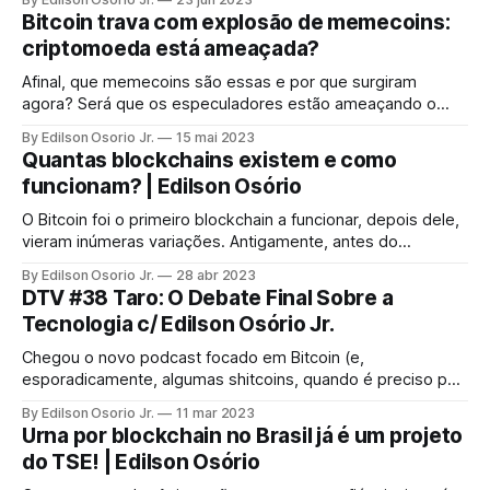
transações.
Bitcoin trava com explosão de memecoins:
criptomoeda está ameaçada?
Afinal, que memecoins são essas e por que surgiram
agora? Será que os especuladores estão ameaçando o
Bitcoin como alternativa de moeda digital? Para responder
By Edilson Osorio Jr.
15 mai 2023
a essas e outras questões, o Cripto+ desta segunda-feira
Quantas blockchains existem e como
(15) conversa com Edilson Osorio, engenheiro blockchain e
funcionam? | Edilson Osório
fundador da OriginalMy.
O Bitcoin foi o primeiro blockchain a funcionar, depois dele,
vieram inúmeras variações. Antigamente, antes do
Ethereum e a facilidade de criar novos tokens, os
By Edilson Osorio Jr.
28 abr 2023
programadores faziam cópias do blockchain do Bitcoin com
DTV #38 Taro: O Debate Final Sobre a
uma ou outra funcionalidade e as colocavam pra rodar.
Tecnologia c/ Edilson Osório Jr.
Chegou o novo podcast focado em Bitcoin (e,
esporadicamente, algumas shitcoins, quando é preciso pôr
o dedo na ferida) falado em língua portuguesa. Neste
By Edilson Osorio Jr.
11 mar 2023
episódio temos um convidado muito especial, Edilson
Urna por blockchain no Brasil já é um projeto
Osório Jr.
do TSE! | Edilson Osório