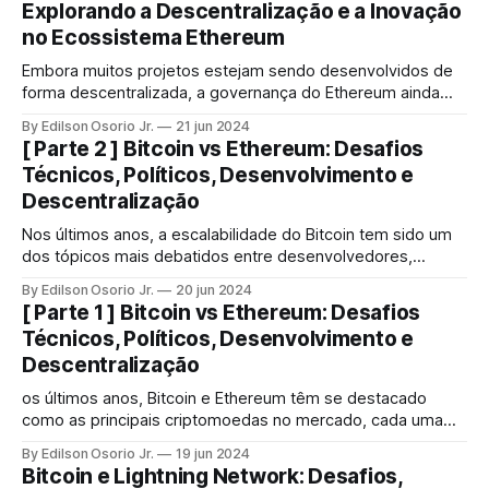
Explorando a Descentralização e a Inovação
no Ecossistema Ethereum
Embora muitos projetos estejam sendo desenvolvidos de
forma descentralizada, a governança do Ethereum ainda
enfrenta desafios significativos, especialmente quando se
By Edilson Osorio Jr.
21 jun 2024
trata da influência dos Core Devs e do próprio Vitalik Buterin
[ Parte 2 ] Bitcoin vs Ethereum: Desafios
na tomada de decisões críticas sobre o protocolo.
Técnicos, Políticos, Desenvolvimento e
Descentralização
Nos últimos anos, a escalabilidade do Bitcoin tem sido um
dos tópicos mais debatidos entre desenvolvedores,
entusiastas e investidores.
By Edilson Osorio Jr.
20 jun 2024
[ Parte 1 ] Bitcoin vs Ethereum: Desafios
Técnicos, Políticos, Desenvolvimento e
Descentralização
os últimos anos, Bitcoin e Ethereum têm se destacado
como as principais criptomoedas no mercado, cada uma
com suas particularidades, desafios e inovações.
By Edilson Osorio Jr.
19 jun 2024
Bitcoin e Lightning Network: Desafios,