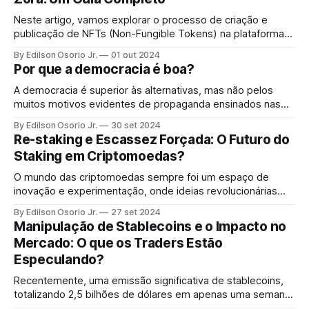
Neste artigo, vamos explorar o processo de criação e
publicação de NFTs (Non-Fungible Tokens) na plataforma
Zora, passando por cada etapa, desde a edição da imagem
By Edilson Osorio Jr.
01 out 2024
até a publicação final.
Por que a democracia é boa?
A democracia é superior às alternativas, mas não pelos
muitos motivos evidentes de propaganda ensinados nas
escolas governamentais.
By Edilson Osorio Jr.
30 set 2024
Re-staking e Escassez Forçada: O Futuro do
Staking em Criptomoedas?
O mundo das criptomoedas sempre foi um espaço de
inovação e experimentação, onde ideias revolucionárias
surgem para transformar mercados. Recentemente, um
By Edilson Osorio Jr.
27 set 2024
conceito novo tem chamado a atenção de especuladores e
Manipulação de Stablecoins e o Impacto no
investidores mais ousados: o re-staking.
Mercado: O que os Traders Estão
Especulando?
Recentemente, uma emissão significativa de stablecoins,
totalizando 2,5 bilhões de dólares em apenas uma semana,
acendeu uma nova chama de especulação no mercado.