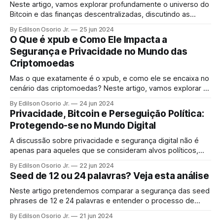
Neste artigo, vamos explorar profundamente o universo do
Bitcoin e das finanças descentralizadas, discutindo as
iniciativas e projetos mais recentes que estão moldando o
By Edilson Osorio Jr.
25 jun 2024
futuro desse ecossistema.
O Que é xpub e Como Ele Impacta a
Segurança e Privacidade no Mundo das
Criptomoedas
Mas o que exatamente é o xpub, e como ele se encaixa no
cenário das criptomoedas? Neste artigo, vamos explorar o
conceito de xpub, sua importância, aplicações práticas, e
By Edilson Osorio Jr.
24 jun 2024
as implicações de segurança e privacidade associadas a
Privacidade, Bitcoin e Perseguição Política:
ele.
Protegendo-se no Mundo Digital
A discussão sobre privacidade e segurança digital não é
apenas para aqueles que se consideram alvos políticos,
mas para todos que desejam manter o controle sobre suas
By Edilson Osorio Jr.
22 jun 2024
informações pessoais.
Seed de 12 ou 24 palavras? Veja esta análise
Neste artigo pretendemos comparar a segurança das seed
phrases de 12 e 24 palavras e entender o processo de
criação da chave privada, assim como abordar os possíveis
By Edilson Osorio Jr.
21 jun 2024
ataques, e trazer recomendações de segurança.