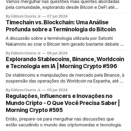
Vamos mergulhar nas questões mais quentes abordadas
pela comunidade, explorando desde Bitcoin e DeFi até
segurança em redes de segunda camada.
By Edilson Osorio Jr.
07 jun 2024
Timechain vs. Blockchain: Uma Análise
Profunda sobre a Terminologia do Bitcoin
A discussão sobre a terminologia utilizada por Satoshi
Nakamoto ao criar o Bitcoin tem gerado bastante debate na
comunidade cripto. Um dos pontos mais polêmicos é a
By Edilson Osorio Jr.
06 jun 2024
distinção entre os termos "Timechain" e "Blockchain"
Explorando Stablecoins, Binance, Worldcoin
e Tecnologia em IA | Morning Crypto #596
De stablecoins e manipulações de mercado pela Binance, à
suspensão das operações do Worldcoin na Espanha, até o
uso inovador da tecnologia ZK-Rollups no Bitcoin e um
By Edilson Osorio Jr.
05 jun 2024
módulo de IA para o Raspberry Pi, temos muito a cobrir.
Regulações, Influencers e Inovações no
Mundo Cripto - O Que Você Precisa Saber |
Morning Crypto #595
Então, prepare-se para mergulhar nas discussões que
estão sacudindo o mundo das criptomoedas e tecnologia.