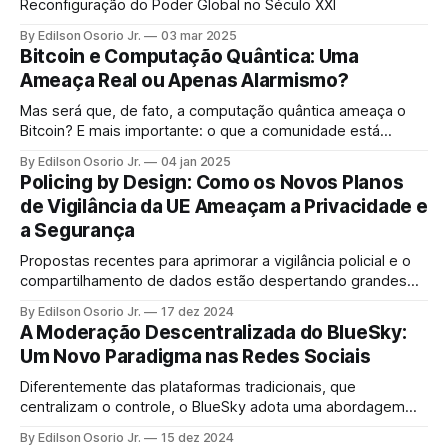
Reconfiguração do Poder Global no Século XXI
By Edilson Osorio Jr.
03 mar 2025
Bitcoin e Computação Quântica: Uma
Ameaça Real ou Apenas Alarmismo?
Mas será que, de fato, a computação quântica ameaça o
Bitcoin? E mais importante: o que a comunidade está
fazendo para garantir que o protocolo permaneça
By Edilson Osorio Jr.
04 jan 2025
invulnerável?
Policing by Design: Como os Novos Planos
de Vigilância da UE Ameaçam a Privacidade e
a Segurança
Propostas recentes para aprimorar a vigilância policial e o
compartilhamento de dados estão despertando grandes
preocupações.
By Edilson Osorio Jr.
17 dez 2024
A Moderação Descentralizada do BlueSky:
Um Novo Paradigma nas Redes Sociais
Diferentemente das plataformas tradicionais, que
centralizam o controle, o BlueSky adota uma abordagem
modular e personalizável, equilibrando liberdade de
By Edilson Osorio Jr.
15 dez 2024
expressão e segurança.