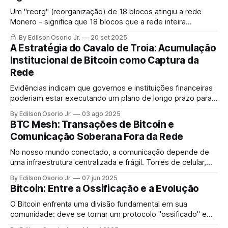
Um "reorg" (reorganização) de 18 blocos atingiu a rede
Monero - significa que 18 blocos que a rede inteira
acreditava serem válidos e permanentes foram
By Edilson Osorio Jr.
20 set 2025
subitamente descartados e substituídos por uma versão
A Estratégia do Cavalo de Troia: Acumulação
alternativa da história.
Institucional de Bitcoin como Captura da
Rede
Evidências indicam que governos e instituições financeiras
poderiam estar executando um plano de longo prazo para
acumular Bitcoin, não para abraçá-lo ou adotá-lo.
By Edilson Osorio Jr.
03 ago 2025
BTC Mesh: Transações de Bitcoin e
Comunicação Soberana Fora da Rede
No nosso mundo conectado, a comunicação depende de
uma infraestrutura centralizada e frágil. Torres de celular,
provedores de internet, data centers — se um desses
By Edilson Osorio Jr.
07 jun 2025
pontos falha, a comunicação para. Uma rede mesh vira
Bitcoin: Entre a Ossificação e a Evolução
essa lógica de cabeça para baixo.
O Bitcoin enfrenta uma divisão fundamental em sua
comunidade: deve se tornar um protocolo "ossificado" e
imutável, priorizando estabilidade como ouro digital, ou