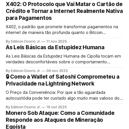
X402: O Protocolo que Vai Matar o Cartão de
Crédito e Tornar a Internet Realmente Nativa
para Pagamentos
X402, o padrão que promete transformar pagamentos na
internet de maneira tão profunda quanto o Bitcoin
transformou o dinheiro.
By Edilson Osorio Jr.
11 nov 2025
As Leis Básicas da Estupidez Humana
As Leis Básicas da Estupidez Humana de Cipolla tocam em
verdades desconfortáveis sobre o comportamento
humano e a dinâmica social.
By Edilson Osorio Jr.
06 nov 2025
🔒 Como a Wallet of Satoshi Comprometeu a
Privacidade na Lightning Network
O Preço da Conveniência: Por que a tão aguardada
autocustódia pode ter custado algo muito mais valioso do
que satoshis
By Edilson Osorio Jr.
16 out 2025
Monero Sob Ataque: Como a Comunidade
Responde aos Ataques de Mineração
Egoísta