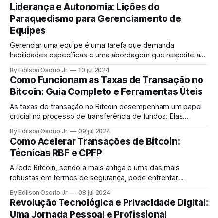
muito além das GPUs (unidades de processamento
Liderança e Autonomia: Lições do
gráfico).
Paraquedismo para Gerenciamento de
Equipes
Gerenciar uma equipe é uma tarefa que demanda
habilidades específicas e uma abordagem que respeite a
autonomia e a colaboração. Trabalhar com pessoas,
By Edilson Osorio Jr.
10 jul 2024
gerenciar conflitos e promover um ambiente de trabalho
Como Funcionam as Taxas de Transação no
saudável são desafios constantes para qualquer líder.
Bitcoin: Guia Completo e Ferramentas Úteis
As taxas de transação no Bitcoin desempenham um papel
crucial no processo de transferência de fundos. Elas
podem impactar significativamente o resultado de uma
By Edilson Osorio Jr.
09 jul 2024
transação, influenciando desde a prioridade até a
Como Acelerar Transações de Bitcoin:
confiabilidade da confirmação.
Técnicas RBF e CPFP
A rede Bitcoin, sendo a mais antiga e uma das mais
robustas em termos de segurança, pode enfrentar
momentos de congestionamento onde transações ficam
By Edilson Osorio Jr.
08 jul 2024
presas na mempool (a área onde as transações aguardam
Revolução Tecnológica e Privacidade Digital:
confirmação).
Uma Jornada Pessoal e Profissional