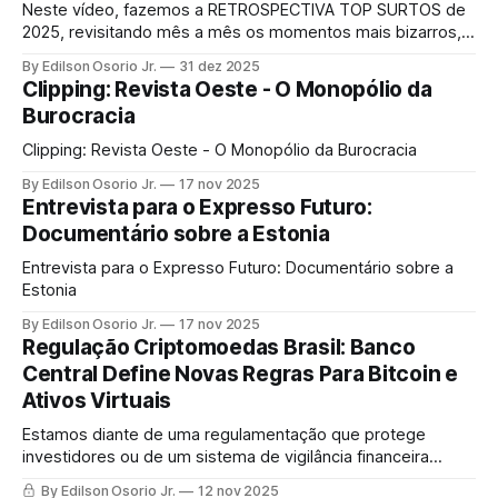
Neste vídeo, fazemos a RETROSPECTIVA TOP SURTOS de
2025, revisitando mês a mês os momentos mais bizarros,
os hacks bilionários, as reviravoltas políticas e as bizarrices
By Edilson Osorio Jr.
31 dez 2025
tecnológicas que marcaram o ano.
Clipping: Revista Oeste - O Monopólio da
Burocracia
Clipping: Revista Oeste - O Monopólio da Burocracia
By Edilson Osorio Jr.
17 nov 2025
Entrevista para o Expresso Futuro:
Documentário sobre a Estonia
Entrevista para o Expresso Futuro: Documentário sobre a
Estonia
By Edilson Osorio Jr.
17 nov 2025
Regulação Criptomoedas Brasil: Banco
Central Define Novas Regras Para Bitcoin e
Ativos Virtuais
Estamos diante de uma regulamentação que protege
investidores ou de um sistema de vigilância financeira
disfarçado de segurança?
By Edilson Osorio Jr.
12 nov 2025