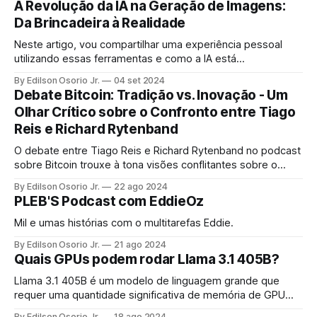
A Revolução da IA na Geração de Imagens:
Da Brincadeira à Realidade
Neste artigo, vou compartilhar uma experiência pessoal
utilizando essas ferramentas e como a IA está
transformando o mundo das imagens, além de detalhar o
By Edilson Osorio Jr.
04 set 2024
processo que segui para treinar modelos e testar suas
Debate Bitcoin: Tradição vs. Inovação - Um
capacidades.
Olhar Crítico sobre o Confronto entre Tiago
Reis e Richard Rytenband
O debate entre Tiago Reis e Richard Rytenband no podcast
sobre Bitcoin trouxe à tona visões conflitantes sobre o
papel, valor e viabilidade da criptomoeda.
By Edilson Osorio Jr.
22 ago 2024
PLEB'S Podcast com EddieOz
Mil e umas histórias com o multitarefas Eddie.
By Edilson Osorio Jr.
21 ago 2024
Quais GPUs podem rodar Llama 3.1 405B?
Llama 3.1 405B é um modelo de linguagem grande que
requer uma quantidade significativa de memória de GPU
para funcionar. Neste post, discutiremos os requisitos de
By Edilson Osorio Jr.
18 ago 2024