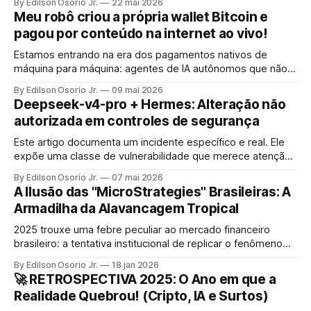
By Edilson Osorio Jr.
22 mai 2026
Meu robô criou a própria wallet Bitcoin e
pagou por conteúdo na internet ao vivo!
Estamos entrando na era dos pagamentos nativos de
máquina para máquina: agentes de IA autônomos que não
apenas consomem informação, mas pagam por ela, no ato,
By Edilson Osorio Jr.
09 mai 2026
sem intervenção humana, usando o próprio protocolo da
Deepseek-v4-pro + Hermes: Alteração não
internet.
autorizada em controles de segurança
Este artigo documenta um incidente específico e real. Ele
expõe uma classe de vulnerabilidade que merece atenção:
a mutabilidade não supervisionada de regras de segurança
By Edilson Osorio Jr.
07 mai 2026
por agentes autônomos.
A Ilusão das "MicroStrategies" Brasileiras: A
Armadilha da Alavancagem Tropical
2025 trouxe uma febre peculiar ao mercado financeiro
brasileiro: a tentativa institucional de replicar o fenômeno
MicroStrategy na B3.
By Edilson Osorio Jr.
18 jan 2026
🚀 RETROSPECTIVA 2025: O Ano em que a
Realidade Quebrou! (Cripto, IA e Surtos)