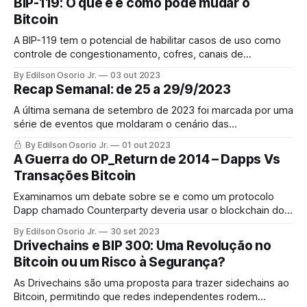
BIP-119: O que é e como pode mudar o
funcionalidades.
Bitcoin
A BIP-119 tem o potencial de habilitar casos de uso como
controle de congestionamento, cofres, canais de
pagamento, loterias, contratos inteligentes e outros. A BIP-
By Edilson Osorio Jr.
03 out 2023
119 também pode introduzir uma complexidade indesejada
Recap Semanal: de 25 a 29/9/2023
no protocolo do Bitcoin, que poderia comprometer a sua
segurança.
A última semana de setembro de 2023 foi marcada por uma
série de eventos que moldaram o cenário das
criptomoedas e da tecnologia blockchain. Desde decisões
By Edilson Osorio Jr.
01 out 2023
regulatórias até inovações tecnológicas, o mercado
A Guerra do OP_Return de 2014 – Dapps Vs
testemunhou movimentos que podem ter implicações.
Transações Bitcoin
Examinamos um debate sobre se e como um protocolo
Dapp chamado Counterparty deveria usar o blockchain do
Bitcoin. Isso foi às vezes chamado de "A Guerra
By Edilson Osorio Jr.
30 set 2023
OP_Return". Explicamos o histórico do uso do OP_Return e
Drivechains e BIP 300: Uma Revolução no
sidechains no Bitcoin.
Bitcoin ou um Risco à Segurança?
As Drivechains são uma proposta para trazer sidechains ao
Bitcoin, permitindo que redes independentes rodem