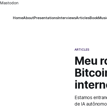
Mastodon
Home
About
Presentations
Interviews
Articles
Book
Musi
ARTICLES
Meu ro
Bitco
intern
Estamos entrand
de IA autônomo