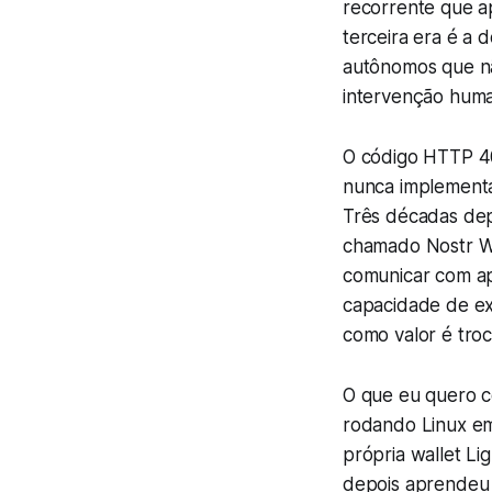
recorrente que ap
terceira era é a
autônomos que n
intervenção huma
O código HTTP 4
nunca implementa
Três décadas depo
chamado Nostr Wa
comunicar com ap
capacidade de ex
como valor é troc
O que eu quero co
rodando Linux e
própria wallet Li
depois aprendeu 