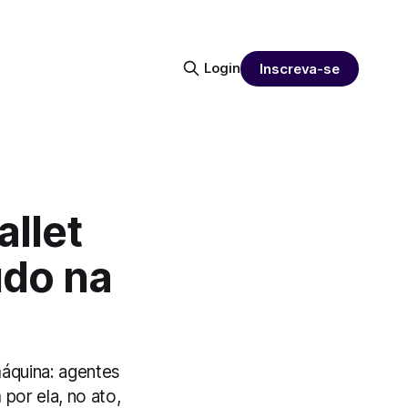
Login
Inscreva-se
allet
údo na
áquina: agentes
or ela, no ato,