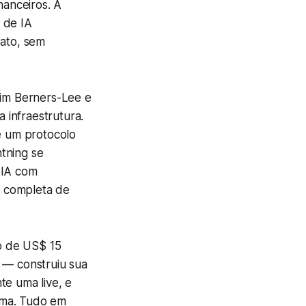
nanceiros. A
 de IA
ato, sem
im Berners-Lee e
 infraestrutura.
 e um protocolo
tning se
 IA com
o completa de
vo de US$ 15
— construiu sua
te uma live, e
oma. Tudo em