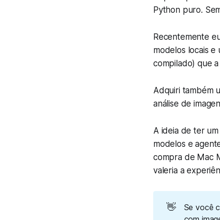
Python puro. Sem
Recentemente eu 
modelos locais e
compilado) que a
Adquiri também u
análise de image
A ideia de ter u
modelos e agente
compra de Mac Mi
valeria a experiên
👋
Se você c
com image