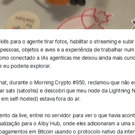
skills para o agente tirar fotos, habilitar o streaming e sub
, pessoas, objetos e aves e a experiência de trabalhar num 
omo conectado a IAs agenticas me deixou ainda mais curi
e eu poderia explorar.
chat, durante o Morning Crypto #950, reclamou que não e
ar sats (satoshis) e descobri que meu node da Lightning 
em self-hosted) estava fora do ar.
to da live, entrei no servidor para ver o que havia acon
alização para o Alby Hub, onde eles adicionaram a uma sk
pagamentos em Bitcoin usando o protocolo nativo da inter