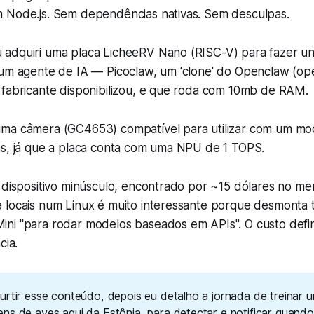
 Node.js. Sem dependências nativas. Sem desculpas.
adquiri uma placa LicheeRV Nano (RISC-V) para fazer un
 um agente de IA — Picoclaw, um 'clone' do Openclaw (o
 fabricante disponibilizou, e que roda com 10mb de RAM.
ma câmera (GC4653) compatível para utilizar com um mod
ns, já que a placa conta com uma NPU de 1 TOPS.
m dispositivo minúsculo, encontrado por ~15 dólares no m
 locais num Linux é muito interessante porque desmonta
ni "para rodar modelos baseados em APIs". O custo defin
cia.
urtir esse conteúdo, depois eu detalho a jornada de treinar 
ns de aves aqui da Estônia, para detectar e notificar quand