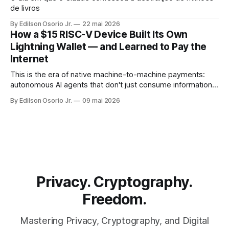
de livros
By Edilson Osorio Jr.
22 mai 2026
How a $15 RISC-V Device Built Its Own
Lightning Wallet — and Learned to Pay the
Internet
This is the era of native machine-to-machine payments:
autonomous AI agents that don't just consume information,
but pay for it, on the spot, without human intervention, using
By Edilson Osorio Jr.
09 mai 2026
the internet's own protocol.
Privacy. Cryptography.
Freedom.
Mastering Privacy, Cryptography, and Digital