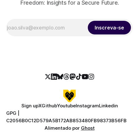
Freedom: Insights for a Secure Future.
Inscreva-se
Sign up
X
Github
Youtube
Instagram
Linkedin
GPG |
C2056B0C12D579A5B172AB853480FB98373B56FB
Alimentado por
Ghost