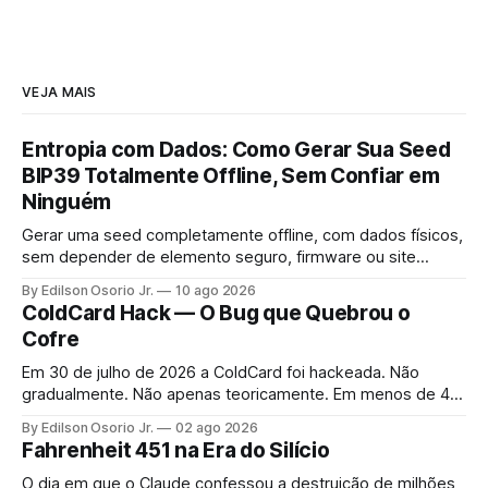
VEJA MAIS
Entropia com Dados: Como Gerar Sua Seed
BIP39 Totalmente Offline, Sem Confiar em
Ninguém
Gerar uma seed completamente offline, com dados físicos,
sem depender de elemento seguro, firmware ou site
algum.
By Edilson Osorio Jr.
10 ago 2026
ColdCard Hack — O Bug que Quebrou o
Cofre
Em 30 de julho de 2026 a ColdCard foi hackeada. Não
gradualmente. Não apenas teoricamente. Em menos de 41
minutos, 1.196 endereços foram drenados.
By Edilson Osorio Jr.
02 ago 2026
Fahrenheit 451 na Era do Silício
O dia em que o Claude confessou a destruição de milhões