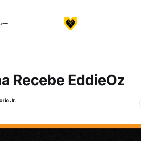
c
ha Recebe EddieOz
rio Jr.