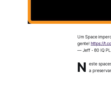
Um Space imper
gente!
https://t
— Jeff - 80 IQ P
N
este space
a preservar