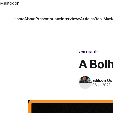
Mastodon
Home
About
Presentations
Interviews
Articles
Book
Musi
PORTUGUÊS
A Bol
Edilson Oso
06 jul 2023