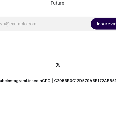
Future.
Inscreva
tube
Instagram
Linkedin
GPG | C2056B0C12D579A5B172AB85