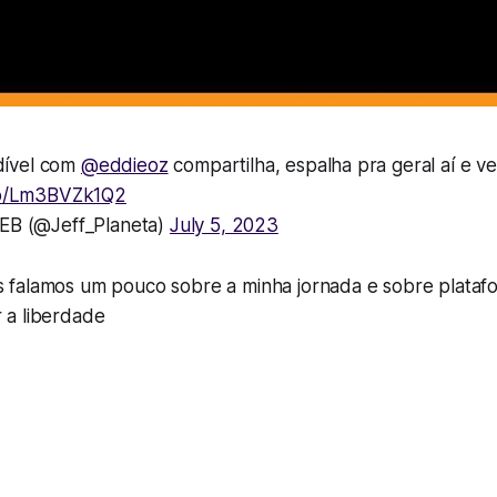
dível com
@eddieoz
compartilha, espalha pra geral aí e v
.co/Lm3BVZk1Q2
LEB (@Jeff_Planeta)
July 5, 2023
s falamos um pouco sobre a minha jornada e sobre plata
 a liberdade