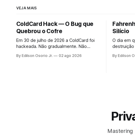
VEJA MAIS
ColdCard Hack — O Bug que
Fahrenhe
Quebrou o Cofre
Silício
Em 30 de julho de 2026 a ColdCard foi
O dia em q
hackeada. Não gradualmente. Não
destruição
apenas teoricamente. Em menos de 41
By Edilson Osorio Jr.
02 ago 2026
By Edilson O
minutos, 1.196 endereços foram
drenados.
Priv
Mastering 