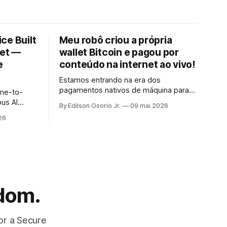
ce Built
Meu robô criou a própria
let —
wallet Bitcoin e pagou por
e
conteúdo na internet ao vivo!
Estamos entrando na era dos
pagamentos nativos de máquina para
ine-to-
máquina: agentes de IA autônomos que
us AI
By Edilson Osorio Jr.
09 mai 2026
não apenas consomem informação, mas
e
26
pagam por ela, no ato, sem intervenção
the spot,
humana, usando o próprio protocolo da
sing the
internet.
edom.
or a Secure