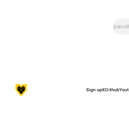
Sign up
X
Github
You