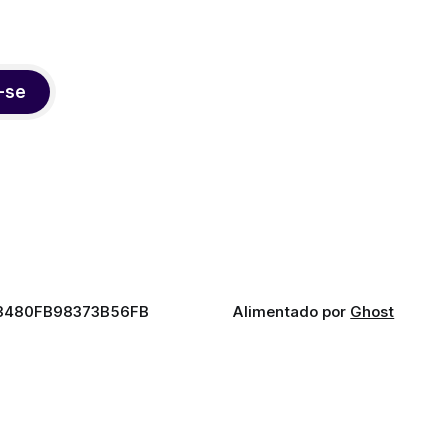
-se
3480FB98373B56FB
Alimentado por
Ghost