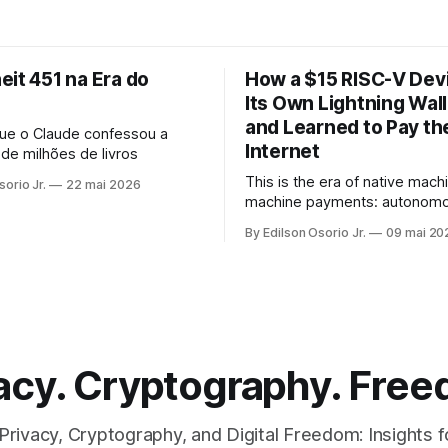
it 451 na Era do
How a $15 RISC-V Devi
Its Own Lightning Wal
and Learned to Pay th
ue o Claude confessou a
Internet
 de milhões de livros
This is the era of native mach
sorio Jr.
22 mai 2026
machine payments: autonomo
agents that don't just consum
By Edilson Osorio Jr.
09 mai 20
information, but pay for it, on 
without human intervention, u
internet's own protocol.
acy. Cryptography. Fre
Privacy, Cryptography, and Digital Freedom: Insights f