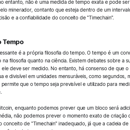
no entanto, não é uma medida de tempo exata e pode ser
lo minerador, contanto que esteja dentro de um intervalo 
isão e a confiabilidade do conceito de "Timechain".
do Tempo
essante é a própria filosofia do tempo. O tempo é um conc
na filosofia quanto na ciência. Existem debates sobre a s
o ele deve ser medido. No entanto, há consenso de que 
ua e divisível em unidades mensuráveis, como segundos, m
de permite que o tempo seja previsível e utilizado para med
.
itcoin, enquanto podemos prever que um bloco será adic
édia, não podemos prever o momento exato de criação d
o conceito de "Timechain" inadequado, já que a cadeia de 