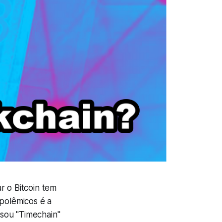
r o Bitcoin tem
polêmicos é a
usou "Timechain"