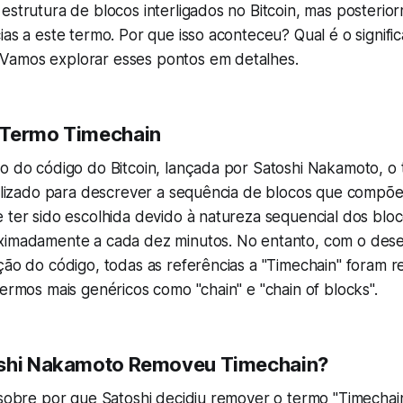
estrutura de blocos interligados no Bitcoin, mas posteri
ias a este termo. Por que isso aconteceu? Qual é o signifi
Vamos explorar esses pontos em detalhes.
 Termo Timechain
ão do código do Bitcoin, lançada por Satoshi Nakamoto, o
tilizado para descrever a sequência de blocos que compõem
 ter sido escolhida devido à natureza sequencial dos blo
ximadamente a cada dez minutos. No entanto, com o des
ção do código, todas as referências a "Timechain" foram 
termos mais genéricos como "chain" e "chain of blocks".
oshi Nakamoto Removeu Timechain?
 sobre por que Satoshi decidiu remover o termo "Timechain