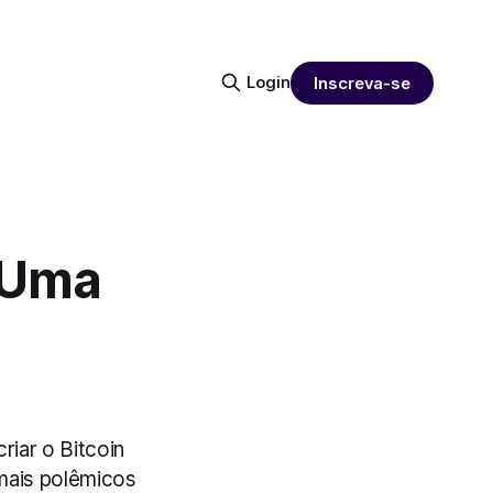
Login
Inscreva-se
 Uma
riar o Bitcoin
mais polêmicos