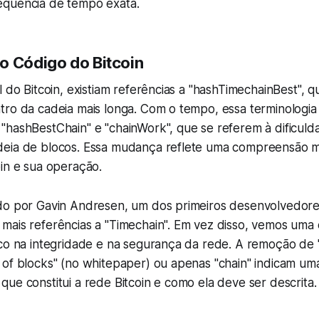
quência de tempo exata.
o Código do Bitcoin
l do Bitcoin, existiam referências a "hashTimechainBest", q
ro da cadeia mais longa. Com o tempo, essa terminologia f
"hashBestChain" e "chainWork", que se referem à dificuld
eia de blocos. Essa mudança reflete uma compreensão m
in e sua operação.
do por Gavin Andresen, um dos primeiros desenvolvedores 
mais referências a "Timechain". Em vez disso, vemos uma 
oco na integridade e na segurança da rede. A remoção de 
 of blocks" (no whitepaper) ou apenas "chain" indicam um
ue constitui a rede Bitcoin e como ela deve ser descrita.