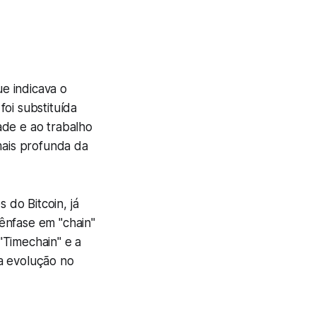
ue indicava o
oi substituída
ade e ao trabalho
ais profunda da
do Bitcoin, já
ênfase em "chain"
"Timechain" e a
a evolução no