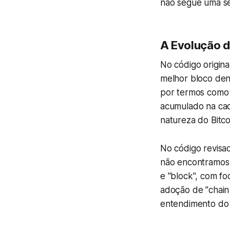
não segue uma se
A Evolução d
No código origina
melhor bloco dent
por termos como 
acumulado na cad
natureza do Bitco
No código revisa
não encontramos 
e "block", com f
adoção de "chain
entendimento do q