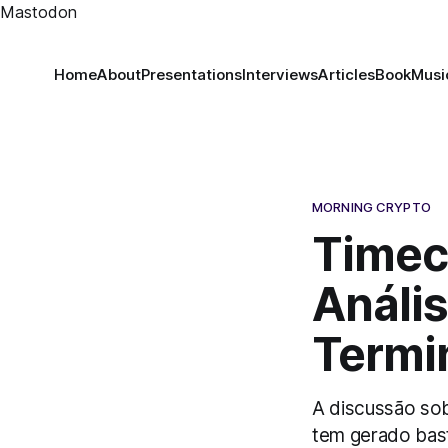
Mastodon
Home
About
Presentations
Interviews
Articles
Book
Musi
MORNING CRYPTO
Timec
Anális
Termin
A discussão sobr
tem gerado bas