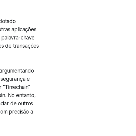
adotado
tras aplicações
a palavra-chave
os de transações
", argumentando
 segurança e
r "Timechain"
oin. No entanto,
ciar de outros
com precisão a