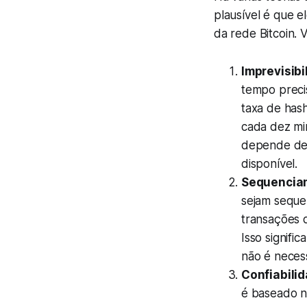
plausível é que 
da rede Bitcoin. 
Imprevisibi
tempo precis
taxa de has
cada dez min
depende de 
disponível.
Sequencia
sejam seque
transações 
Isso signifi
não é neces
Confiabili
é baseado n