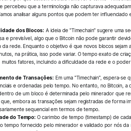
ele percebeu que a terminologia não capturava adequada
Vamos analisar alguns pontos que podem ter influenciado 
lidade dos Blocos:
A ideia de "Timechain" sugere uma s
a e previsível, algo que o Bitcoin não pode garantir devid
h da rede. Enquanto o objetivo é que novos blocos sejam 
utos, na prática, isso pode variar. O tempo exato de cri
muitos fatores, incluindo a dificuldade da rede e o pode
mento de Transações:
Em uma "Timechain", espera-se q
nciais e ordenadas pelo tempo. No entanto, no Bitcoin, a
dentro de um bloco é determinada pelo minerador que res
ca que, embora as transações sejam registradas de forma i
sariamente sequencial em termos de tempo.
dade do Tempo:
O carimbo de tempo (timestamp) de cada 
o tempo fornecido pelo minerador e validado por nós da 