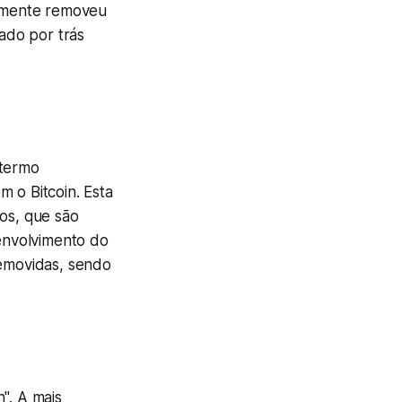
ormente removeu
cado por trás
 termo
 o Bitcoin. Esta
cos, que são
envolvimento do
removidas, sendo
". A mais