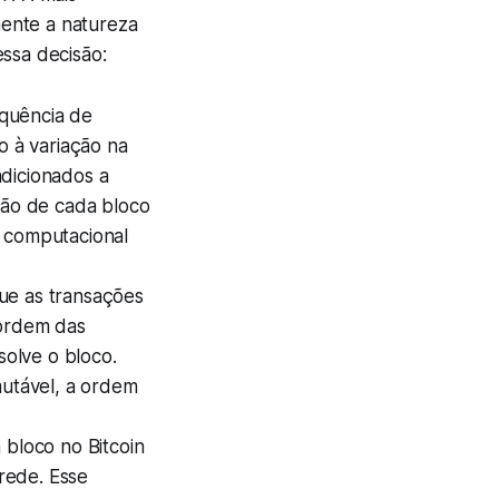
mente a natureza
essa decisão:
equência de
o à variação na
adicionados a
ação de cada bloco
r computacional
ue as transações
 ordem das
olve o bloco.
mutável, a ordem
bloco no Bitcoin
rede. Esse