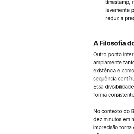
timestamp, 
levemente pe
reduz a prec
A Filosofia 
Outro ponto inter
amplamente tanto 
existência e com
sequência contín
Essa divisibilida
forma consistente
No contexto do B
dez minutos em m
imprecisão torna 