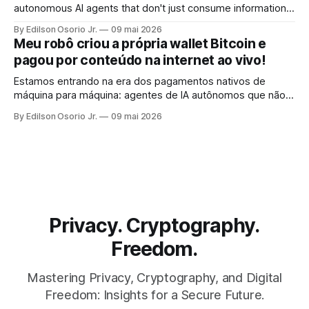
autonomous AI agents that don't just consume information,
but pay for it, on the spot, without human intervention, using
By Edilson Osorio Jr.
09 mai 2026
the internet's own protocol.
Meu robô criou a própria wallet Bitcoin e
pagou por conteúdo na internet ao vivo!
Estamos entrando na era dos pagamentos nativos de
máquina para máquina: agentes de IA autônomos que não
apenas consomem informação, mas pagam por ela, no ato,
By Edilson Osorio Jr.
09 mai 2026
sem intervenção humana, usando o próprio protocolo da
internet.
Privacy. Cryptography.
Freedom.
Mastering Privacy, Cryptography, and Digital
Freedom: Insights for a Secure Future.