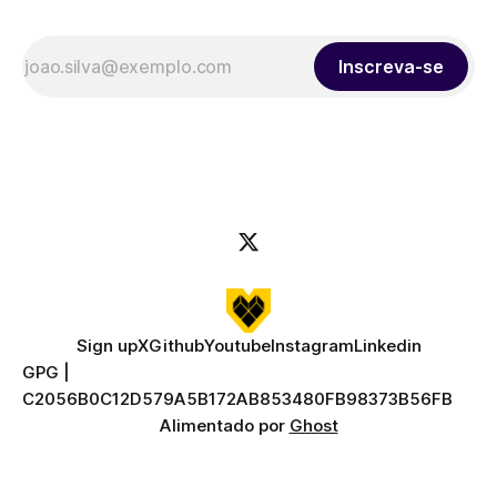
Inscreva-se
Sign up
X
Github
Youtube
Instagram
Linkedin
GPG |
C2056B0C12D579A5B172AB853480FB98373B56FB
Alimentado por
Ghost