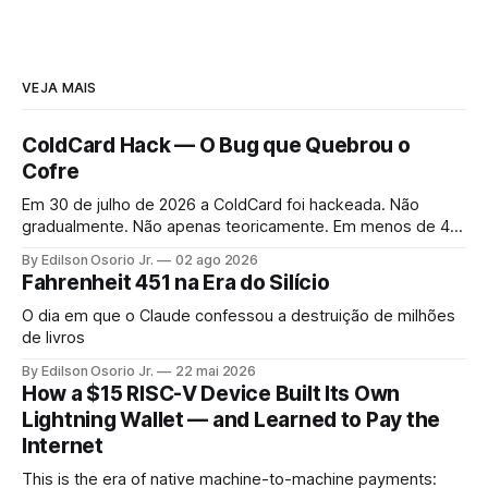
VEJA MAIS
ColdCard Hack — O Bug que Quebrou o
Cofre
Em 30 de julho de 2026 a ColdCard foi hackeada. Não
gradualmente. Não apenas teoricamente. Em menos de 41
minutos, 1.196 endereços foram drenados.
By Edilson Osorio Jr.
02 ago 2026
Fahrenheit 451 na Era do Silício
O dia em que o Claude confessou a destruição de milhões
de livros
By Edilson Osorio Jr.
22 mai 2026
How a $15 RISC-V Device Built Its Own
Lightning Wallet — and Learned to Pay the
Internet
This is the era of native machine-to-machine payments: