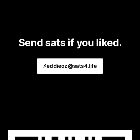
Send sats if you liked.
⚡️eddieoz@sats4.life