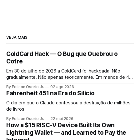
VEJA MAIS
ColdCard Hack — O Bug que Quebrou o
Cofre
Em 30 de julho de 2026 a ColdCard foi hackeada. Não
gradualmente. Não apenas teoricamente. Em menos de 41
minutos, 1.196 endereços foram drenados.
By Edilson Osorio Jr.
02 ago 2026
Fahrenheit 451 na Era do Silício
O dia em que o Claude confessou a destruição de milhões
de livros
By Edilson Osorio Jr.
22 mai 2026
How a $15 RISC-V Device Built Its Own
Lightning Wallet — and Learned to Pay the