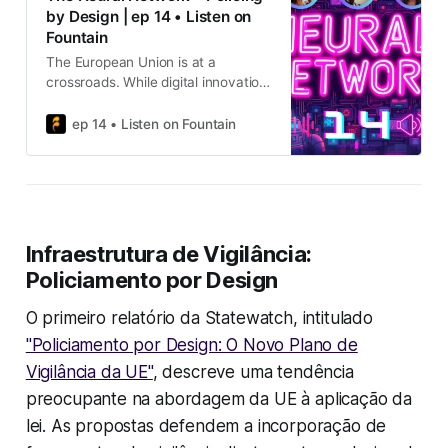
by Design | ep 14 • Listen on
Fountain
The European Union is at a
crossroads. While digital innovation
and security cooperation remain
critical in a connected world,
ep 14 • Listen on Fountain
recent proposals to enhance police
surveillance and data sharing are
stirring deep concerns about
individual privacy, data security,
and democratic oversight. Two
recent reports published by
Infraestrutura de Vigilância:
*Statewatch* shed light on
Policiamento por Design
troubling developments in the EU’s
policing landscape, raising alarms
O primeiro relatório da
Statewatch
, intitulado
among privacy advocates and civil
rights organizations.
"Policiamento por Design: O Novo Plano de
Vigilância da UE"
, descreve uma tendência
preocupante na abordagem da UE à aplicação da
lei. As propostas defendem a incorporação de