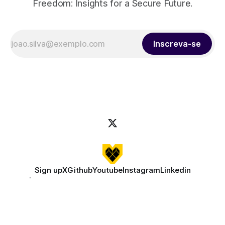
Freedom: Insights for a Secure Future.
Inscreva-se
Sign up
X
Github
Youtube
Instagram
Linkedin
GPG |
C2056B0C12D579A5B172AB853480FB98373B56FB
Alimentado por
Ghost