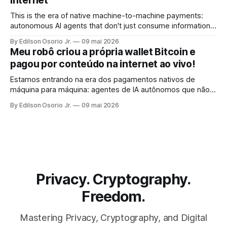
Internet
This is the era of native machine-to-machine payments:
autonomous AI agents that don't just consume information,
but pay for it, on the spot, without human intervention, using
By Edilson Osorio Jr.
09 mai 2026
the internet's own protocol.
Meu robô criou a própria wallet Bitcoin e
pagou por conteúdo na internet ao vivo!
Estamos entrando na era dos pagamentos nativos de
máquina para máquina: agentes de IA autônomos que não
apenas consomem informação, mas pagam por ela, no ato,
By Edilson Osorio Jr.
09 mai 2026
sem intervenção humana, usando o próprio protocolo da
internet.
Privacy. Cryptography.
Freedom.
Mastering Privacy, Cryptography, and Digital