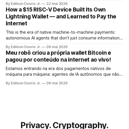
By Edilson Osorio Jr.
22 mai 2026
How a $15 RISC-V Device Built Its Own
Lightning Wallet — and Learned to Pay the
Internet
This is the era of native machine-to-machine payments:
autonomous AI agents that don't just consume information,
but pay for it, on the spot, without human intervention, using
By Edilson Osorio Jr.
09 mai 2026
the internet's own protocol.
Meu robô criou a própria wallet Bitcoin e
pagou por conteúdo na internet ao vivo!
Estamos entrando na era dos pagamentos nativos de
máquina para máquina: agentes de IA autônomos que não
apenas consomem informação, mas pagam por ela, no ato,
By Edilson Osorio Jr.
09 mai 2026
sem intervenção humana, usando o próprio protocolo da
internet.
Privacy. Cryptography.