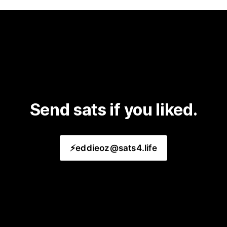
Send sats if you liked.
⚡️eddieoz@sats4.life