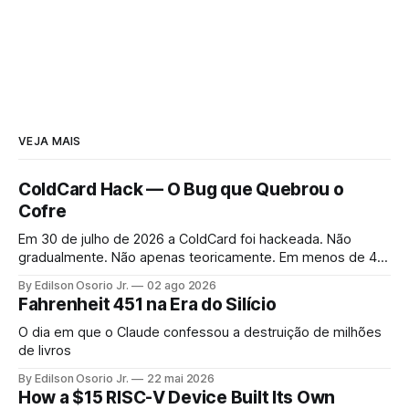
VEJA MAIS
ColdCard Hack — O Bug que Quebrou o
Cofre
Em 30 de julho de 2026 a ColdCard foi hackeada. Não
gradualmente. Não apenas teoricamente. Em menos de 41
minutos, 1.196 endereços foram drenados.
By Edilson Osorio Jr.
02 ago 2026
Fahrenheit 451 na Era do Silício
O dia em que o Claude confessou a destruição de milhões
de livros
By Edilson Osorio Jr.
22 mai 2026
How a $15 RISC-V Device Built Its Own