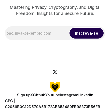
Mastering Privacy, Cryptography, and Digital
Freedom: Insights for a Secure Future.
Inscreva-se
Sign up
X
Github
Youtube
Instagram
Linkedin
GPG |
C2056B0C12D579A5B172AB853480FB98373B56FB