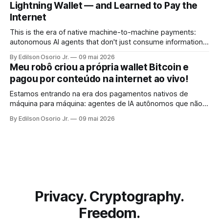
Lightning Wallet — and Learned to Pay the
Internet
This is the era of native machine-to-machine payments:
autonomous AI agents that don't just consume information,
but pay for it, on the spot, without human intervention, using
By Edilson Osorio Jr.
09 mai 2026
the internet's own protocol.
Meu robô criou a própria wallet Bitcoin e
pagou por conteúdo na internet ao vivo!
Estamos entrando na era dos pagamentos nativos de
máquina para máquina: agentes de IA autônomos que não
apenas consomem informação, mas pagam por ela, no ato,
By Edilson Osorio Jr.
09 mai 2026
sem intervenção humana, usando o próprio protocolo da
internet.
Privacy. Cryptography.
Freedom.