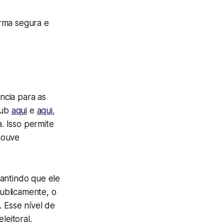
orma segura e
ncia para as
Hub
aqui
e
aqui
,
. Isso permite
houve
rantindo que ele
ublicamente, o
. Esse nível de
leitoral.