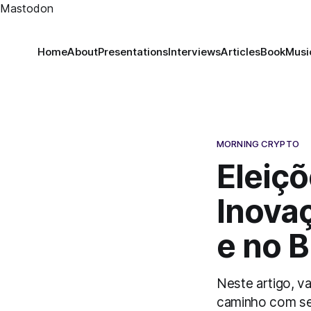
Mastodon
Home
About
Presentations
Interviews
Articles
Book
Musi
MORNING CRYPTO
Eleiçõ
Inova
e no B
Neste artigo, v
caminho com seu