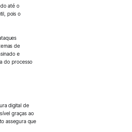
ado até o
l, pois o
 ataques
stemas de
ssinado e
ia do processo
ura digital de
sível graças ao
nto assegura que