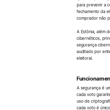
para prevenir a 
fechamento da ele
comprador não po
A Estônia, além d
cibernéticos, pri
segurança cibern
auditado por enti
eleitoral.
Funcionament
A segurança é um a
cada voto garante
uso de criptogra
cada voto é único 