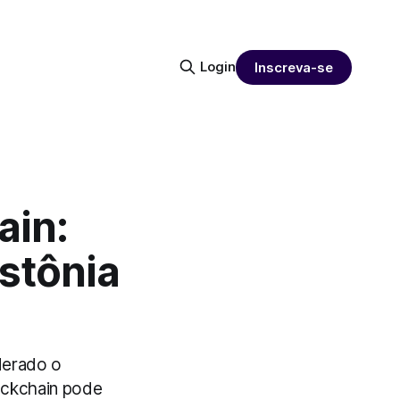
Login
Inscreva-se
ain:
stônia
derado o
ockchain pode