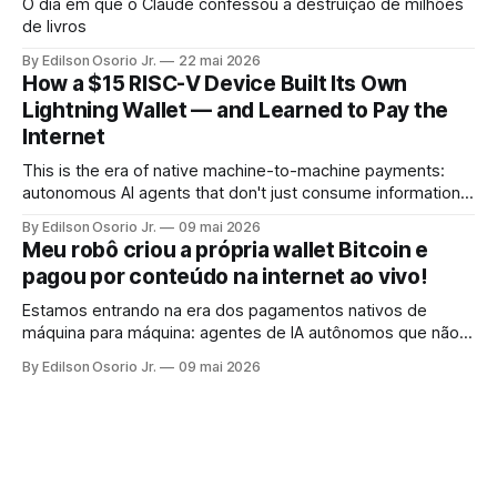
O dia em que o Claude confessou a destruição de milhões
de livros
By Edilson Osorio Jr.
22 mai 2026
How a $15 RISC-V Device Built Its Own
Lightning Wallet — and Learned to Pay the
Internet
This is the era of native machine-to-machine payments:
autonomous AI agents that don't just consume information,
but pay for it, on the spot, without human intervention, using
By Edilson Osorio Jr.
09 mai 2026
the internet's own protocol.
Meu robô criou a própria wallet Bitcoin e
pagou por conteúdo na internet ao vivo!
Estamos entrando na era dos pagamentos nativos de
máquina para máquina: agentes de IA autônomos que não
apenas consomem informação, mas pagam por ela, no ato,
By Edilson Osorio Jr.
09 mai 2026
sem intervenção humana, usando o próprio protocolo da
internet.